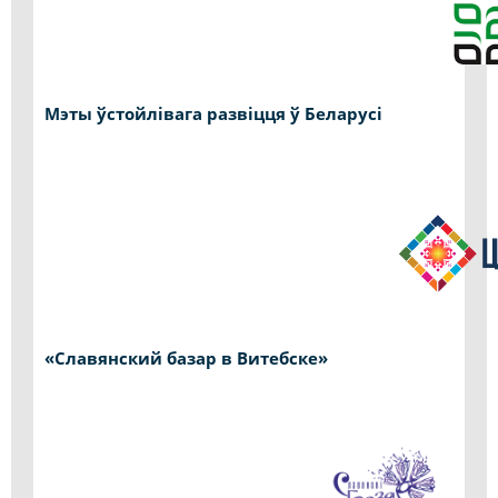
Мэты ўстойлівага развіцця ў Беларусі
«Славянский базар в Витебске»