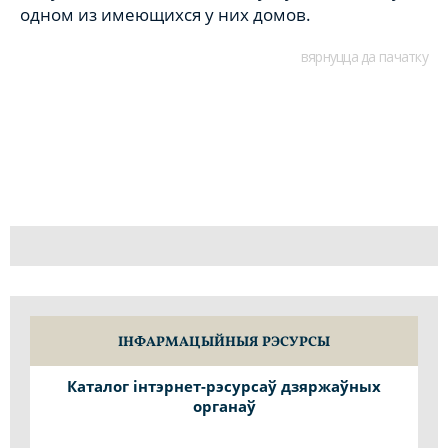
одном из имеющихся у них домов.
вярнуцца да пачатку
ІНФАРМАЦЫЙНЫЯ РЭСУРСЫ
Каталог інтэрнет-рэсурсаў дзяржаўных
органаў