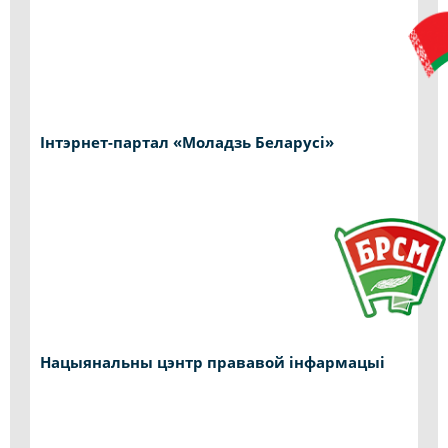
Інтэрнет-партал «Моладзь Беларусі»
Нацыянальны цэнтр прававой інфармацыі