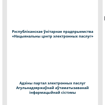
Рэспубліканскае ўнітарнае прадпрыемства
«Нацыянальны цэнтр электронных паслуг»
Адзіны партал электронных паслуг
Агульнадзяржаўнай аўтаматызаванай
інфармацыйнай сістэмы