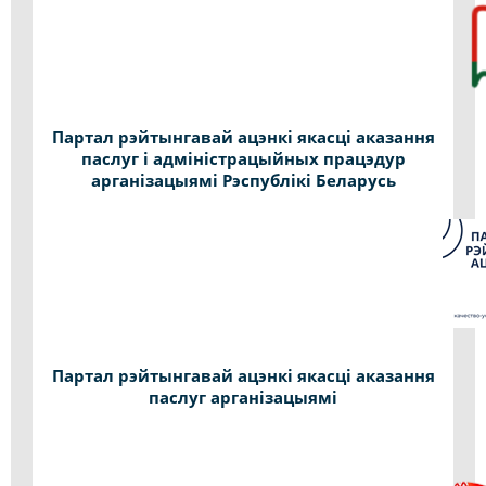
Партал рэйтынгавай ацэнкі якасці аказання
паслуг і адміністрацыйных працэдур
арганізацыямі Рэспублікі Беларусь
Партал рэйтынгавай ацэнкі якасці аказання
паслуг арганізацыямі