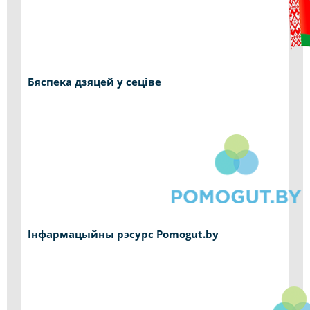
Бяспека дзяцей у сеціве
Інфармацыйны рэсурс Pomogut.by