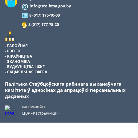
info@stolbtsy.gov.by
8 (017) 175-10-00
8 (017) 177-75-20
ГАЛОЎНАЯ
РЭГІЁН
КІРАЎНІЦТВА
ЭКАНОМІКА
БУДАЎНІЦТВА І ЖКГ
САЦЫЯЛЬНАЯ СФЕРА
Палітыка Стаўбцоўскага раённага выканаўчага
камітэта ў адносінах да апрацоўкі персанальных
дадзеных
РАСПРАЦОЎКА
ЦВР «Кастрычніцкі»