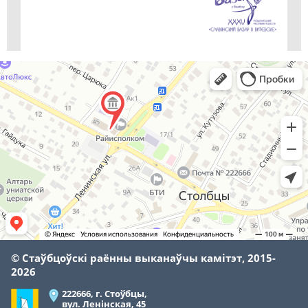
© Стаўбцоўскі раённы выканаўчы камітэт, 2015-
2026
222666, г. Стоўбцы,
вул. Ленінская, 45