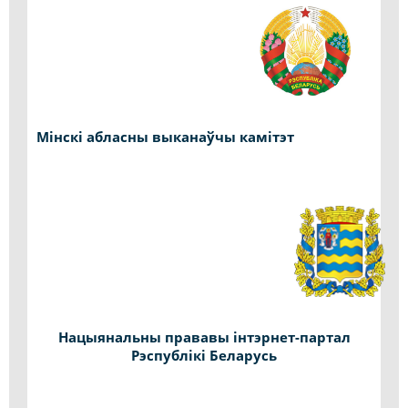
Мінскі абласны выканаўчы камітэт
Нацыянальны прававы інтэрнет-партал
Рэспублікі Беларусь