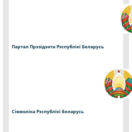
Партал Прэзідэнта Рэспублікі Беларусь
Сімволіка Рэспублікі Беларусь