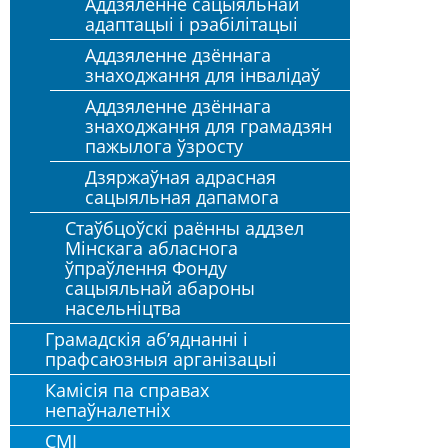
Аддзяленне сацыяльнай
адаптацыі і рэабілітацыі
Аддзяленне дзённага
знаходжання для інвалідаў
Аддзяленне дзённага
знаходжання для грамадзян
пажылога ўзросту
Дзяржаўная адрасная
сацыяльная дапамога
Стаўбцоўскі раённы аддзел
Мінскага абласнога
ўпраўлення Фонду
сацыяльнай абароны
насельніцтва
Грамадскія аб’яднанні і
прафсаюзныя арганізацыі
Камісія па справах
непаўналетніх
СМІ