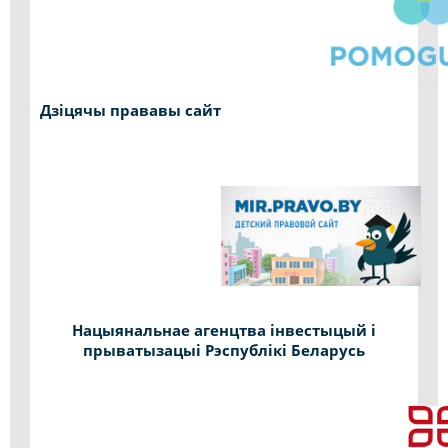
Дзіцячы прававы сайт
Нацыянальнае агенцтва інвестыцый і
прыватызацыі Рэспублікі Беларусь