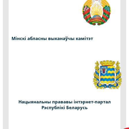
Мінскі абласны выканаўчы камітэт
Нацыянальны прававы інтэрнет-партал
Рэспублікі Беларусь