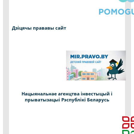
Дзіцячы прававы сайт
Нацыянальнае агенцтва інвестыцый і
прыватызацыі Рэспублікі Беларусь