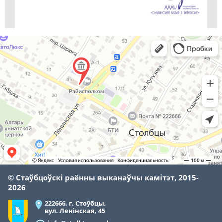
© Стаўбцоўскі раённы выканаўчы камітэт, 2015-
2026
222666, г. Стоўбцы,
вул. Ленінская, 45