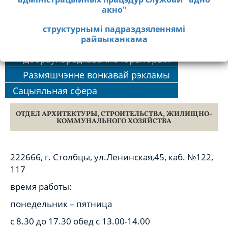
(1717) 7-75-20
акно"
УКБ Стаўбцоўскага раёна
Адзіны тэлефонны нумар даведачнай службы
РУП «Стаўбцоўскае АКС»
структурнымі падраздзяленнямі
"адно акно" - 142
райвыканкама
Чарга на жыллё
Добраўпарадкаванне тэрыторый
Размяшчэнне вонкавай рэкламы
Сацыяльная сфера
ОТДЕЛ АРХИТЕКТУРЫ, СТРОИТЕЛЬСТВА, ЖИЛИЩНО-
КОММУНАЛЬНОГО ХОЗЯЙСТВА
222666, г. Столбцы, ул.Ленинская,45, каб. №122,
117
время работы:
понедельник – пятница
с 8.30 до 17.30 обед с 13.00-14.00