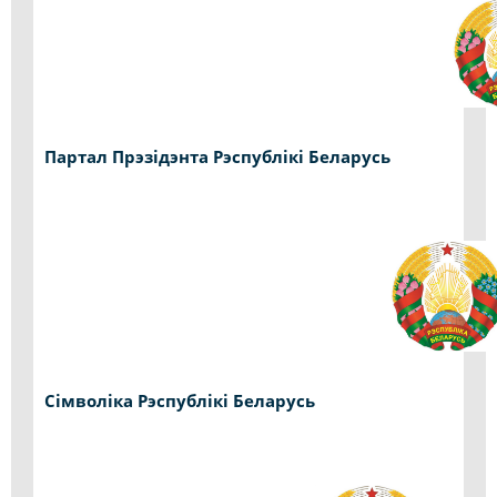
Партал Прэзідэнта Рэспублікі Беларусь
Сімволіка Рэспублікі Беларусь