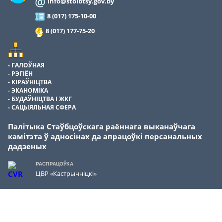
info@stolbtsy.gov.by
8 (017) 175-10-00
8 (017) 177-75-20
ГАЛОЎНАЯ
РЭГІЁН
КІРАЎНІЦТВА
ЭКАНОМІКА
БУДАЎНІЦТВА І ЖКГ
САЦЫЯЛЬНАЯ СФЕРА
Палітыка Стаўбцоўскага раённага выканаўчага
камітэта ў адносінах да апрацоўкі персанальных
дадзеных
РАСПРАЦОЎКА
ЦВР «Кастрычніцкі»