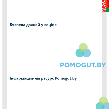
Бяспека дзяцей у сеціве
Інфармацыйны рэсурс Pomogut.by