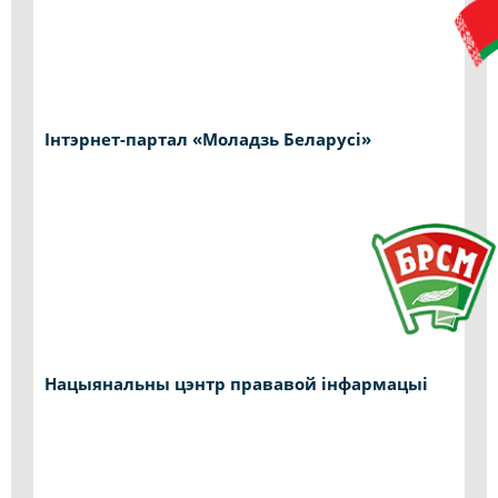
Інтэрнет-партал «Моладзь Беларусі»
Нацыянальны цэнтр прававой інфармацыі