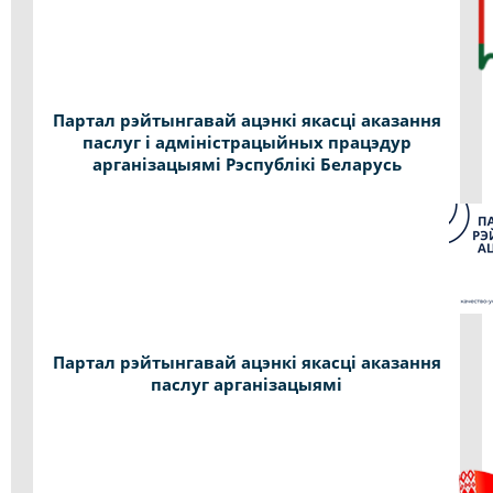
Партал рэйтынгавай ацэнкі якасці аказання
паслуг і адміністрацыйных працэдур
арганізацыямі Рэспублікі Беларусь
Партал рэйтынгавай ацэнкі якасці аказання
паслуг арганізацыямі