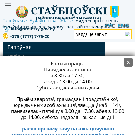
СТАЎБЦОЎСКІ
раённы выканаўчы камітэт
Галоўная
Будаўніцтва і ЖКГ
Аддзел архітэктуры,
РУС
ENG
будаўніцтва, жыллёва-камунальнай гаспадаркі
info@stolbtsy.gov.by
+375 (1717) 7-75-20
Галоўная
Рэгіён
x
АДРАС: 222666, г. Стоўбцы, вул. Ленінская, 45
Рэжым працы:
Кіраўніцтва
Панядзелак-пятніца
Эканоміка
РЭЖЫМ ПРАЦЫ
з 8.30 да 17.30,
абед з 13.00 да 14.00
Будаўніцтва і ЖКГ
ТЕЛЕФОН/ФАКС:
+375 (1717) 5-10-00
Субота-нядзеля – выхадны
Аддзел архітэктуры, будаўніцтва,
Е-MAIL:
info@stolbtsy.gov.by
(для дзелавой
жыллёва-камунальнай
Прыём зваротаў грамадзян і прадстаўнікоў
перапіскі)
гаспадаркі
юрыдычных асоб ажыццяўляецца ў каб. 114 у
панядзелак - пятніцу з 8.00 да 17.30, абед з 13.00
Указ Прэзідэнта Рэспублікі
да 14.00, субота-нядзеля - выхадныя дні
Беларусь № 357 ад 4 верасня
2018 г. «Аб пустуючых і старых
Графік прыёму заяў па ажыццяўленні
ТЭЛЕФОН «ГАРАЧАЙ ЛІНІІ» РАЙВЫКАНКАМА:
+375
дамах»
адміністрацыйных працэдур службай "адно