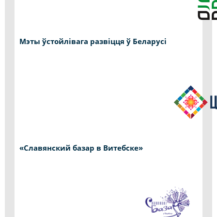
Мэты ўстойлівага развіцця ў Беларусі
«Славянский базар в Витебске»