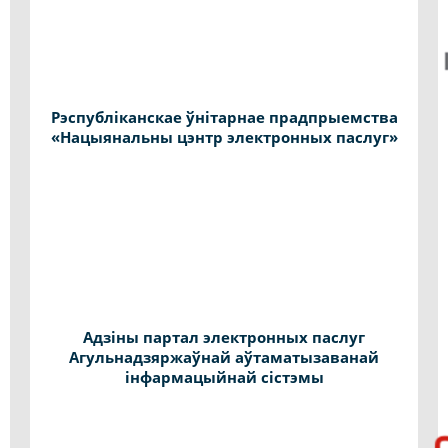
Рэспубліканскае ўнітарнае прадпрыемства
«Нацыянальны цэнтр электронных паслуг»
Адзіны партал электронных паслуг
Агульнадзяржаўнай аўтаматызаванай
інфармацыйнай сістэмы