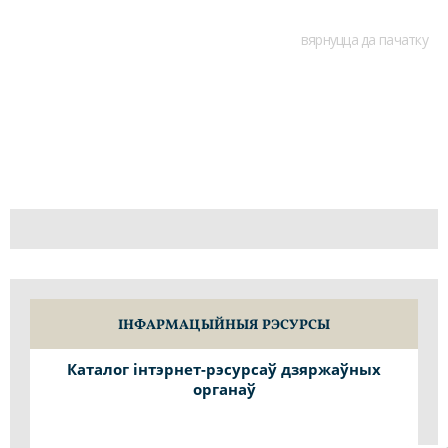
вярнуцца да пачатку
ІНФАРМАЦЫЙНЫЯ РЭСУРСЫ
Каталог інтэрнет-рэсурсаў дзяржаўных
органаў