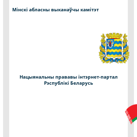
Мінскі абласны выканаўчы камітэт
Нацыянальны прававы інтэрнет-партал
Рэспублікі Беларусь