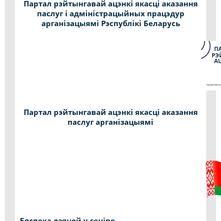
Партал рэйтынгавай ацэнкі якасці аказання
паслуг і адміністрацыйных працэдур
арганізацыямі Рэспублікі Беларусь
Партал рэйтынгавай ацэнкі якасці аказання
паслуг арганізацыямі
Бяспека дзяцей у сеціве