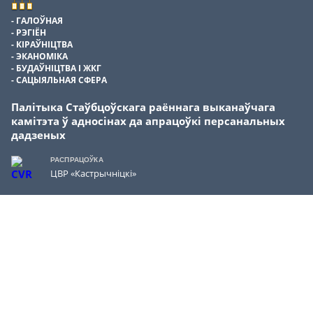
ГАЛОЎНАЯ
РЭГІЁН
КІРАЎНІЦТВА
ЭКАНОМІКА
БУДАЎНІЦТВА І ЖКГ
САЦЫЯЛЬНАЯ СФЕРА
Палітыка Стаўбцоўскага раённага выканаўчага
камітэта ў адносінах да апрацоўкі персанальных
дадзеных
РАСПРАЦОЎКА
ЦВР «Кастрычніцкі»