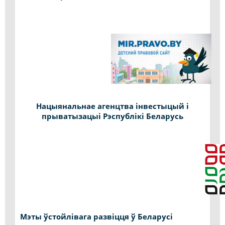
Нацыянальнае агенцтва інвестыцый і
прыватызацыі Рэспублікі Беларусь
Мэты ўстойлівага развіцця ў Беларусі