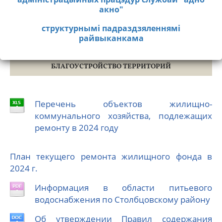
(1717) 7-75-20
акно"
Добраўпарадкаванне тэрыторый
Адзіны тэлефонны нумар даведачнай службы
Размяшчэнне вонкавай рэкламы
структурнымі падраздзяленнямі
"адно акно" - 142
райвыканкама
Сацыяльная сфера
БЛАГОУСТРОЙСТВО ТЕРРИТОРИЙ
Перечень объектов жилищно-
коммунального хозяйства, подлежащих
ремонту в 2024 году
План текущего ремонта жилищного фонда в
2024 г.
Информация в области питьевого
водоснабжения по Столбцовскому району
Об утверждении Правил содержания