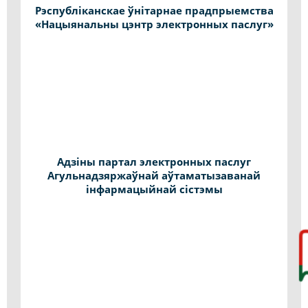
Рэспубліканскае ўнітарнае прадпрыемства
«Нацыянальны цэнтр электронных паслуг»
Адзіны партал электронных паслуг
Агульнадзяржаўнай аўтаматызаванай
інфармацыйнай сістэмы