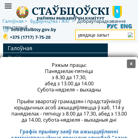
СТАЎБЦОЎСКІ
раённы выканаўчы камітэт
Галоўная
Будаўніцтва і ЖКГ
Добраўпарадкаванне
РУС
ENG
тэрыторый
info@stolbtsy.gov.by
+375 (1717) 7-75-20
Галоўная
Рэгіён
x
АДРАС: 222666, г. Стоўбцы, вул. Ленінская, 45
Рэжым працы:
Кіраўніцтва
Панядзелак-пятніца
Эканоміка
РЭЖЫМ ПРАЦЫ
з 8.30 да 17.30,
абед з 13.00 да 14.00
Будаўніцтва і ЖКГ
ТЕЛЕФОН/ФАКС:
+375 (1717) 5-10-00
Субота-нядзеля – выхадны
Аддзел архітэктуры, будаўніцтва,
Е-MAIL:
info@stolbtsy.gov.by
(для дзелавой
жыллёва-камунальнай
Прыём зваротаў грамадзян і прадстаўнікоў
перапіскі)
гаспадаркі
юрыдычных асоб ажыццяўляецца ў каб. 114 у
панядзелак - пятніцу з 8.00 да 17.30, абед з 13.00
УКБ Стаўбцоўскага раёна
да 14.00, субота-нядзеля - выхадныя дні
РУП «Стаўбцоўскае АКС»
Графік прыёму заяў па ажыццяўленні
ТЭЛЕФОН «ГАРАЧАЙ ЛІНІІ» РАЙВЫКАНКАМА:
+375
Чарга на жыллё
адміністрацыйных працэдур службай "адно