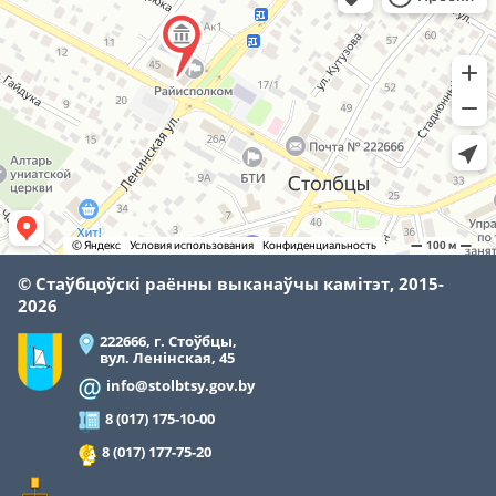
© Стаўбцоўскі раённы выканаўчы камітэт, 2015-
2026
222666, г. Стоўбцы,
вул. Ленінская, 45
info@stolbtsy.gov.by
8 (017) 175-10-00
8 (017) 177-75-20