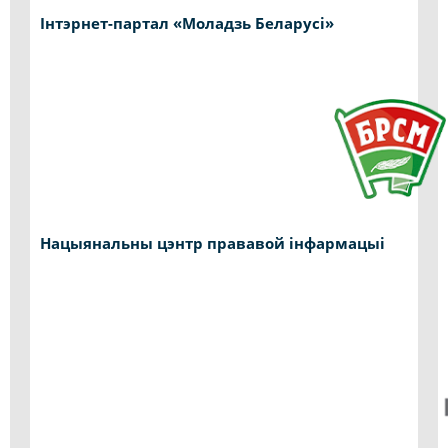
Інтэрнет-партал «Моладзь Беларусі»
Нацыянальны цэнтр прававой інфармацыі