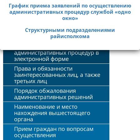
правовые акты по вопросам
РАЙИСПОЛКОМА:
+375 (1717) 7-75-20
График приема заявлений по осуществлению
осуществления
административных процедур службой «одно
Время работы горячей линии с 8.30 до 13.00
административных процедур
окно»
Перечень административных
Единый телефонный номер справочной службы
процедур
Cтруктурными подразделениями
«одно окно» - 142
райисполкома
Порядок обращения за
осуществлением
административных процедур в
электронной форме
Права и обязанности
заинтересованных лиц, а также
третьих лиц
Порядок обжалования
административных решений
Наименование и место
нахождения вышестоящего
органа
Прием граждан по вопросам
осуществления