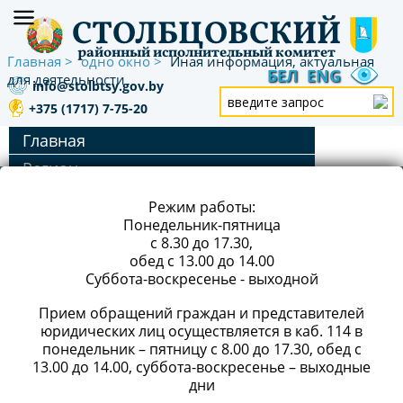
СТОЛБЦОВСКИЙ
районный исполнительный комитет
Главная
одно окно
Иная информация, актуальная
БЕЛ
ENG
для деятельности
info@stolbtsy.gov.by
+375 (1717) 7-75-20
Главная
Регион
АДРЕС: 222666, г. Столбцы, ул. Ленинская, 45
x
Руководство
Режим работы:
Экономика
РЕЖИМ РАБОТЫ
Понедельник-пятница
с 8.30 до 17.30,
Сельское хозяйство
ТЕЛЕФОН/ФАКС:
+375 (1717) 5-10-00
обед с 13.00 до 14.00
Строительство и ЖКХ
Суббота-воскресенье - выходной
Е-MAIL:
info@stolbtsy.gov.by
(для деловой
Социальная сфера
переписки)
Прием обращений граждан и представителей
юридических лиц осуществляется в каб. 114 в
Инвестору
понедельник – пятницу с 8.00 до 17.30, обед с
одно окно
13.00 до 14.00, суббота-воскресенье – выходные
дни
Основные нормативные
ТЕЛЕФОН «ГОРЯЧЕЙ ЛИНИИ»