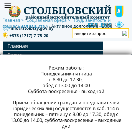
СТОЛБЦОВСКИЙ
районный исполнительный комитет
Главная
Социальная сфера
Труд, занятость и
БЕЛ
ENG
социальная защита
Активное долголетие - 2030
info@stolbtsy.gov.by
+375 (1717) 7-75-20
Главная
Регион
АДРЕС: 222666, г. Столбцы, ул. Ленинская, 45
x
Руководство
Режим работы:
Экономика
РЕЖИМ РАБОТЫ
Понедельник-пятница
с 8.30 до 17.30,
Сельское хозяйство
ТЕЛЕФОН/ФАКС:
+375 (1717) 5-10-00
обед с 13.00 до 14.00
Строительство и ЖКХ
Суббота-воскресенье - выходной
Е-MAIL:
info@stolbtsy.gov.by
(для деловой
Социальная сфера
переписки)
Прием обращений граждан и представителей
юридических лиц осуществляется в каб. 114 в
СМИ
понедельник – пятницу с 8.00 до 17.30, обед с
Здравоохранение
13.00 до 14.00, суббота-воскресенье – выходные
дни
Образование
ТЕЛЕФОН «ГОРЯЧЕЙ ЛИНИИ»