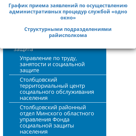
РАЙИСПОЛКОМА:
+375 (1717) 7-75-20
Культура
График приема заявлений по осуществлению
административных процедур службой «одно
Время работы горячей линии с 8.30 до 13.00
Идеология
окно»
Молодежная политика
Единый телефонный номер справочной службы
Cтруктурными подразделениями
«одно окно» - 142
Физическая культура и спорт
райисполкома
Труд, занятость и социальная
защита
Управление по труду,
занятости и социальной
защите
Столбцовский
территориальный центр
социального обслуживания
населения
Столбцовский районный
отдел Минского областного
управления Фонда
социальной защиты
населения