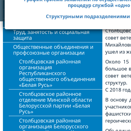
Контактны
Время работы горячей линии с 8.30 
Идеология
процедур службой «одно
Электронн
Единый телефонный номер справочной службы
Молодежная политика
Cтруктурными подразделениями
Историче
Физическая культура и спорт
Столбцовс
Труд, занятость и социальная
защита
совет вет
Михайлови
Общественные объединения и
ушел из ж
профсоюзные организации
Столбцовская районная
Около 15
организация
большое в
Республиканского
совет вет
общественного объединения
структур.
«Белая Русь»
С 2018 го
Столбцовское районное
отделение Минской области
В основу 
Белорусской партии «Белая
участник
Русь»
фашистск
Столбцовская районная
героическ
организация Белорусского
Объедине