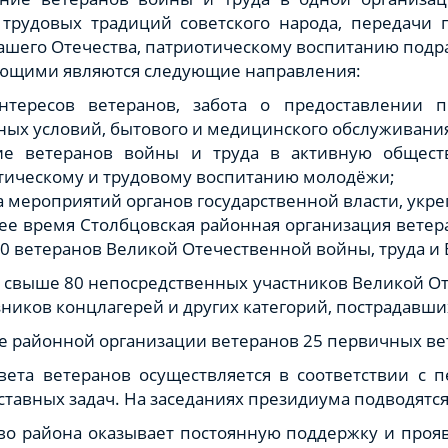
трудовых традиций советского народа, передачи 
ашего Отечества, патриотическому воспитанию подр
ющими являются следующие направления:
нтересов ветеранов, забота о предоставлении 
ых условий, бытового и медицинского обслуживания,
ие ветеранов войны и труда в активную общест
тическому и трудовому воспитанию молодёжи;
 мероприятий органов государственной власти, укре
ее время Столбцовская районная организация ветер
00 ветеранов Великой Отечественной войны, труда и
е свыше 80 непосредственных участников Великой От
ников концлагерей и других категорий, пострадавши
ре районной организации ветеранов 25 первичных ве
вета ветеранов осуществляется в соответствии с 
ставных задач. На заседаниях президиума подводятс
во района оказывает постоянную поддержку и прояв