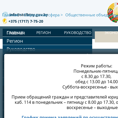
info@stolbtsy.gov.by
Главная
Социальная сфера
Общественные объединен
+375 (1717) 7-75-20
Главная
ГЛАВНАЯ
РЕГИОН
РУКОВОДСТВО
ЭКОН
Регион
Руководство
АДРЕС: 222666, г. Столбцы, ул. Лени
Председат
Экономика
x
Заместите
Сельское хозяйство
РЕЖИМ РАБОТЫ
Режим работы:
Понедельник-пятниц
Строительство и ЖКХ
Ответстве
ТЕЛЕФОН/ФАКС:
+375 (1717) 5-1
с 8.30 до 17.30,
Социальная сфера
обед с 13.00 до 14.00
Наш адрес:
Е-MAIL:
info@stolbtsy.gov.by
(для деловой
Суббота-воскресенье - вы
СМИ
Время рабо
Прием обращений граждан и представителей юрид
Здравоохранение
Время при
каб. 114 в понедельник – пятницу с 8.00 до 17.30, о
Образование
воскресенье – выходные
ТЕЛЕФОН «ГОРЯЧЕЙ ЛИНИИ» РАЙИСПОЛКОМА
Каждый по
Культура
График приема заявлений по осуществл