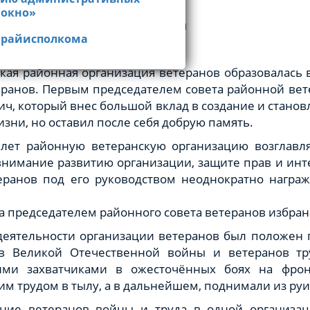
й телефон: +375 (17 17)
5-01-80
,
до 13.00
 окно»
ый адрес:
stolbrsveteran@mail.ru
 «одно окно» - 142
 райисполкома
ская справка
кая районная организация ветеранов образовалась 
еранов. Первым председателем совета районной ве
ч, который внес большой вклад в создание и станов
изни, но оставил после себя добрую память.
 лет районную ветеранскую организацию возглавл
нимание развитию организации, защите прав и инте
еранов под его руководством неоднократно награ
да председателем районного совета ветеранов избран
деятельности организации ветеранов был положен 
ов Великой Отечественной войны и ветеранов тр
ими захватчиками в ожесточённых боях на фрон
им трудом в тылу, а в дальнейшем, поднимали из ру
ние ветеранов войны и труда в одной организац