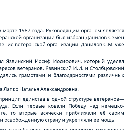
в марте 1987 года. Руководящим органом является
теранской организации был избран Данилов Семен
ление ветеранской организации. Данилов С.М. уже
ял Язвинский Иосиф Иосифович, который уделял
ресов ветеранов. Язвинский И.И. и Столбцовский
ждались грамотами и благодарностями различных
а Лапко Наталья Александровна.
принцип единства в одной структуре ветеранов—
уда. Если первые ковали Победу над немецко-
те, то вторые всячески приближали её своим
ин освобожденную страну и укрепляли ее мощь.
ии способствует решению вопросов сохранения