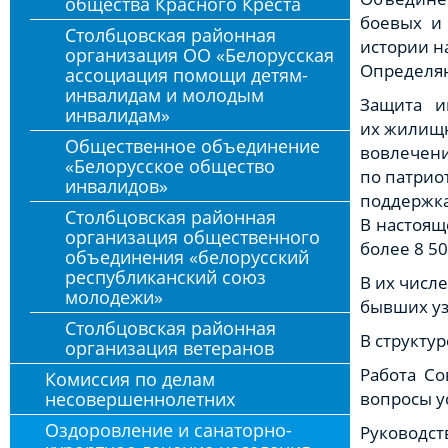
общества Красного Креста
боевых и 
Столбцовская районная
истории н
организация ОО «Белорусская
Определя
ассоциация помощи детям-
инвалидам и молодым
Защита и
инвалидам»
их жилищн
Общественное объединение
вовлечен
«Белорусское общество
по патрио
инвалидов»
поддержка
Столбцовская районная
В настоящ
организация общественного
более 8 5
объединения «белорусский
республиканский союз
В их числ
молодежи»
бывших уз
Столбцовская районная
В структу
организация ветеранов
Работа Со
Комиссия по делам
несовершеннолетних
вопросы у
Оздоровление и санаторно-
Руководст