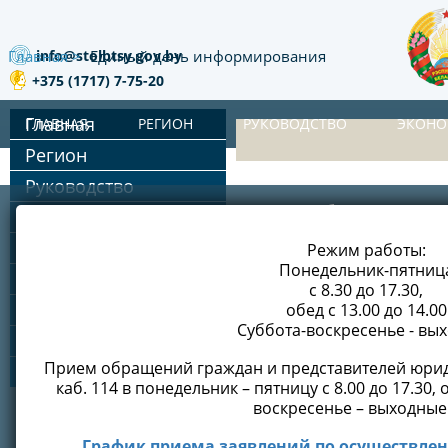
info@stolbtsy.gov.by
Главная
Единый день информирования
+375 (1717) 7-75-20
Главная
ГЛАВНАЯ
РЕГИОН
РУКОВОДСТВО
ЭКОН
Регион
Руководство
АДРЕС: 222666, г. Столбцы, ул. Лени
июль 2026
Экономика
x
Сельское хозяйство
РЕЖИМ РАБОТЫ
Режим работы:
Обеспечение безоп
Понедельник-пятниц
Строительство и ЖКХ
ТЕЛЕФОН/ФАКС:
+375 (1717) 5-1
с 8.30 до 17.30,
Социальная сфера
обед с 13.00 до 14.00
Обеспечение безоп
Е-MAIL:
info@stolbtsy.gov.by
(для деловой
Суббота-воскресенье - вы
Инвестору
Прием обращений граждан и представителей юрид
одно окно
каб. 114 в понедельник – пятницу с 8.00 до 17.30, о
воскресенье – выходные
ТЕЛЕФОН «ГОРЯЧЕЙ ЛИНИИ» РАЙИСПОЛКОМА
июнь 2026
График приема заявлений по осуществл