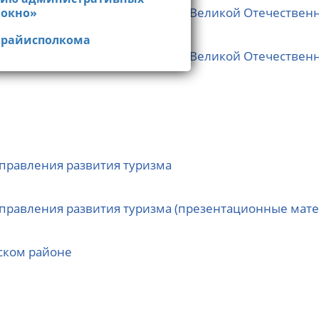
до 13.00
ущего (к 85-й годовщине начала Великой Отечествен
 окно»
 «одно окно» - 142
 райисполкома
ущего (к 85-й годовщине начала Великой Отечестве
правления развития туризма
правления развития туризма (презентационные мат
ском районе