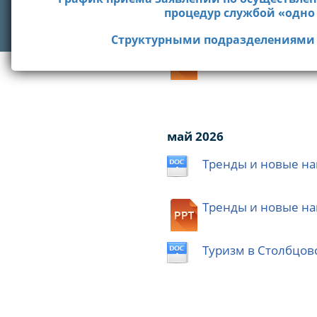
Время работы горячей линии с 8.30 
Память во имя буд
процедур службой «одно
Единый телефонный номер справочной службы
Cтруктурными подразделениями
Память во имя буд
май 2026
Тренды и новые на
Тренды и новые на
Туризм в Столбцов