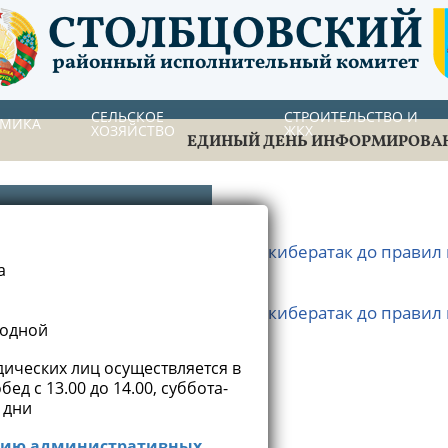
СТОЛБЦОВСКИЙ
районный исполнительный комитет
СЕЛЬСКОЕ
СТРОИТЕЛЬСТВО И
ОМИКА
ХОЗЯЙСТВО
ЖКХ
ЕДИНЫЙ ДЕНЬ ИНФОРМИРОВА
нская, 45
асности жизнедеятельности от кибератак до правил 
а
0-00
асности жизнедеятельности от кибератак до правил
 переписки)
ходной
ических лиц осуществляется в
бед с 13.00 до 14.00, суббота-
 дни
:
+375 (1717) 7-75-20
ению административных